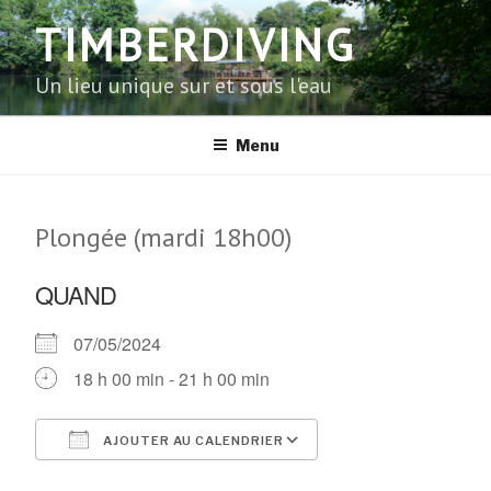
Aller
TIMBERDIVING
au
contenu
Un lieu unique sur et sous l'eau
principal
Menu
Plongée (mardi 18h00)
QUAND
07/05/2024
18 h 00 min - 21 h 00 min
AJOUTER AU CALENDRIER
Télécharger ICS
Calendrier Google