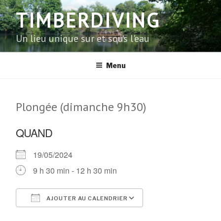
Aller
TIMBERDIVING
au
contenu
Un lieu unique sur et sous l'eau
principal
Menu
Plongée (dimanche 9h30)
QUAND
19/05/2024
9 h 30 min - 12 h 30 min
AJOUTER AU CALENDRIER
Télécharger ICS
Calendrier Google